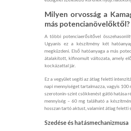
Milyen orvosság a Kama
más potencianövelőktől?
A többi potenciaerősítővel összehasonlí
Ugyanis ez a készítmény két hatóanyag
megküzdeni. Első hatóanyaga a más potecia 
átalakított, kifinomult változata, amely e
kockázattal jár.
Ez a vegyület segíti az átlag feletti intenz
napi mennyiséget tartalmazza, vagyis 100
szerotonin-szint csökkenést gátló hatása 
mennyiség – 60 mg található a készítmény
hosszan tartó aktust, valamint átlag felett
Szedése és hatásmechanizmusa