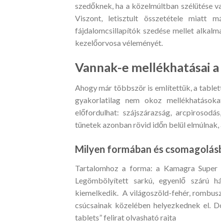
szedőknek, ha a közelmúltban szélütése vag
Viszont, letisztult összetétele miatt 
fájdalomcsillapítók szedése mellet alkal
kezelőorvosa véleményét.
Vannak-e mellékhatásai 
Ahogy már többször is említettük, a tablett
gyakorlatilag nem okoz mellékhatások
előfordulhat: szájszárazság, arcpirosodás
tünetek azonban rövid időn belül elmúlnak
Milyen formában és csomagolás
Tartalomhoz a forma: a Kamagra Super t
Legömbölyített sarkú, egyenlő szárú há
kiemelkedik. A világoszöld-fehér, rombusz
csúcsainak közelében helyezkednek el. Do
tablets” felirat olvasható rajta