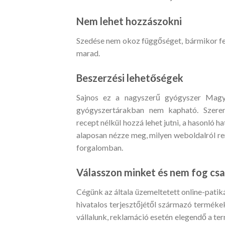
Nem lehet hozzászokni
Szedése nem okoz függőséget, bármikor fel
marad.
Beszerzési lehetőségek
Sajnos ez a nagyszerű gyógyszer Magya
gyógyszertárakban nem kapható. Szerenc
recept nélkül hozzá lehet jutni, a hasonló
alaposan nézze meg, milyen weboldalról re
forgalomban.
Válasszon minket és nem fog csa
Cégünk az általa üzemeltetett online-pati
hivatalos terjesztőjétől származó termékek
vállalunk, reklamáció esetén elegendő a ter