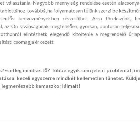
et választania. Nagyobb mennyiség rendelése esetén alacsony
tablettához, továbbá, ha folyamatosan tőlünk szerzi be készítmé
 jelentős kedvezményekben részesülhet. Arra törekszünk, h
, az Ön kívánságának megfelelően, gyorsan, pontosan teljesíts
tthonról elintézheti: elegendő kitöltenie a megrendelő űrlap
esítést: csomagja érkezett.
s?Esetleg mindkettő? Többé egyik sem jelent problémát, m
tással kezeli egyszerre mindkét kellemetlen tünetet. Küldje
a legmerészebb kamaszkori álmait!