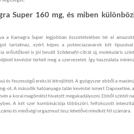
gra Super 160 mg, és miben különböz
tva a Kamagra Super legjobban összetételében tér el amazokt
ot tartalmaz, ezért képes a potenciazavarok két típusával
erősítőknél is jól bevált Szildenafil-citrát új, molekuláris szin
lődjénél kevésbé terheli meg a szervezetet. Így használata minimá
itású és feszességű erekció létrejöttét. A gyógyszer ebből a maximá
 mg-ot. A második hatóanyaga talán kevésbé ismert Dapoxetine, 
révén a korai magömlést hivatott megakadályozni. Ebből szintél n
ben. A két szer kombinációja többszöri, felfokozott intenzitá
i számú és minőségi orgazmust tesz lehetővé mindkét fél számára.