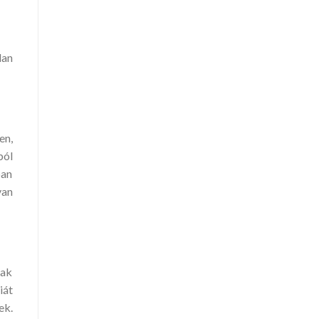
lan
en,
ból
ban
van
nak
iát
ek.