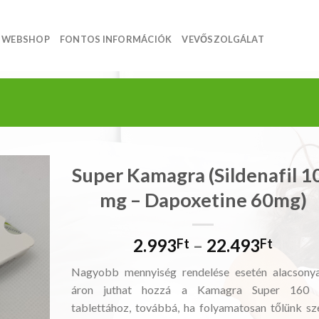
WEBSHOP
FONTOS INFORMÁCIÓK
VEVŐSZOLGÁLAT
Super Kamagra (Sildenafil 1
mg – Dapoxetine 60mg)
ncekhez
Ártar
2.993
–
22.493
Ft
Ft
2.993
Nagyobb mennyiség rendelése esetén alacsony
-
áron juthat hozzá a Kamagra Super 160
22.49
tablettához, továbbá, ha folyamatosan tőlünk sz