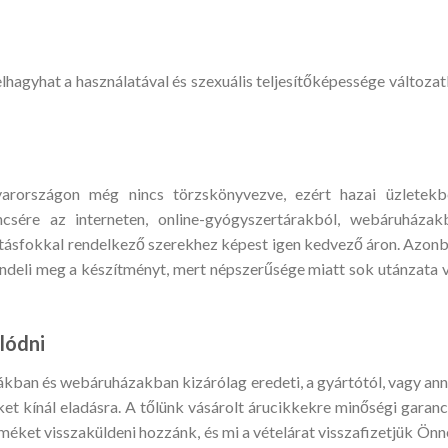
hagyhat a használatával és szexuális teljesítőképessége változat
rországon még nincs törzskönyvezve, ezért hazai üzletekb
sére az interneten, online-gyógyszertárakból, webáruházak
 hatásfokkal rendelkező szerekhez képest igen kedvező áron. Azon
ndeli meg a készítményt, mert népszerűsége miatt sok utánzata 
lódni
kákban és webáruházakban kizárólag eredeti, a gyártótól, vagy an
et kínál eladásra. A tőlünk vásárolt árucikkekre minőségi garanc
méket visszaküldeni hozzánk, és mi a vételárat visszafizetjük Önn