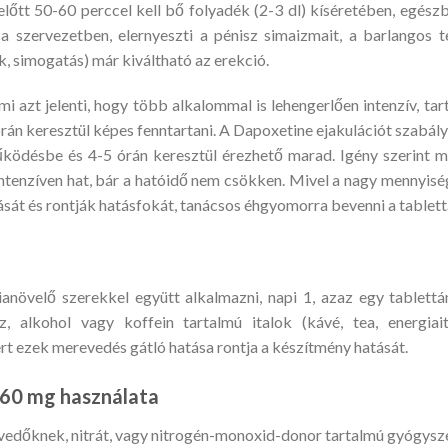
őtt 50-60 perccel kell bő folyadék (2-3 dl) kíséretében, egész
ik a szervezetben, elernyeszti a pénisz simaizmait, a barlangos t
ék, simogatás) már kiváltható az erekció.
 ami azt jelenti, hogy több alkalommal is lehengerlően intenzív, tar
órán keresztül képes fenntartani. A Dapoxetine ejakulációt szabál
működésbe és 4-5 órán keresztül érezhető marad. Igény szerint 
 intenzíven hat, bár a hatóidő nem csökken. Mivel a nagy mennyisé
dását és rontják hatásfokát, tanácsos éhgyomorra bevenni a tablett
övelő szerekkel együtt alkalmazni, napi 1, azaz egy tablettá
, alkohol vagy koffein tartalmú italok (kávé, tea, energiait
t ezek merevedés gátló hatása rontja a készítmény hatását.
160 mg használata
vedőknek, nitrát, vagy nitrogén-monoxid-donor tartalmú gyógysz