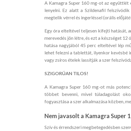
A Kamagra Super 160 mg-ot az együttlét el
lenyelni. Ez alatt a Szildenafil felszívód
megtelik vérrel és ingerléssel (orális előját
Egy óra elteltével teljesen kifejti hatását,
merevedés jön létre, és ezt a készséget 12 
hatása nagyjából 45 perc elteltével lép 
lehet felezni a tablettát, ilyenkor kevésbé
vagy zsíros ételek lassítják a szer felszívó
SZIGORÚAN TILOS!
A Kamagra Super 160 mg-ot más potencian
többet bevenni, mivel túladagolást okoz
fogyasztása a szer alkalmazása közben, mer
Nem javasolt a Kamagra Super 
Szív és érrendszeri megbetegedésben szen