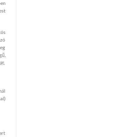
ben
est
tós
yzó
meg
gű,
át.
nál
al)
ert