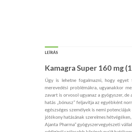
LEÍRÁS
Kamagra Super 160 mg (1
Úgy is lehetne fogalmazni, hogy egyet 
merevedési problémákra, ugyanakkor megs
zavart is orvosol ugyanaz a gyógyszer, de 
hatás „bónusz” feljavítja az egyébként no
egészséges személyek is nemi potenciájuk 
jótékony hatásának szerelmes hétvégéken, l
Ajanta Pharma” gyógyszervegyészeti vállal
eddiginél szélesebb körének nyújt hatékony