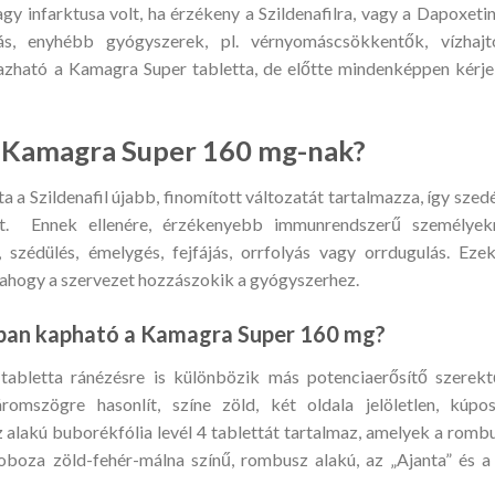
y infarktusa volt, ha érzékeny a Szildenafilra, vagy a Dapoxetin
más, enyhébb gyógyszerek, pl. vérnyomáscsökkentők, vízhajt
mazható a Kamagra Super tabletta, de előtte mindenképpen kérje
a Kamagra Super 160 mg-nak?
a a Szildenafil újabb, finomított változatát tartalmazza, így szed
at. Ennek ellenére, érzékenyebb immunrendszerű személyek
, szédülés, émelygés, fejfájás, orrfolyás vagy orrdugulás. Eze
, ahogy a szervezet hozzászokik a gyógyszerhez.
ban kapható a Kamagra Super 160 mg?
abletta ránézésre is különbözik más potenciaerősítő szerekt
romszögre hasonlít, színe zöld, két oldala jelöletlen, kúpo
 alakú buborékfólia levél 4 tablettát tartalmaz, amelyek a romb
boza zöld-fehér-málna színű, rombusz alakú, az „Ajanta” és a