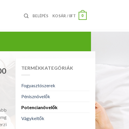
0
BELÉPÉS
KOSÁR /
0
FT
TERMÉKKATEGÓRIÁK
00
Fogyasztószerek
Pénisznövelők
tomány:
Ft
Potencianövelők
abb
 mg
Vágykeltők
3Ft
erzi