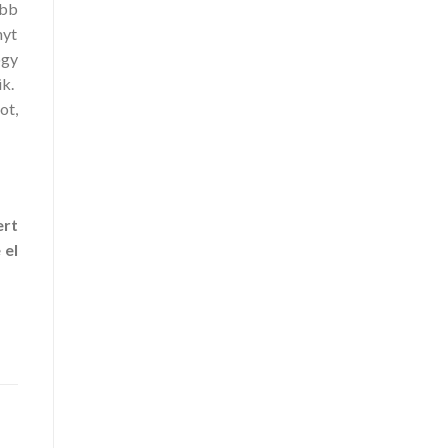
abb
nyt
ogy
ük.
ot,
ert
 el