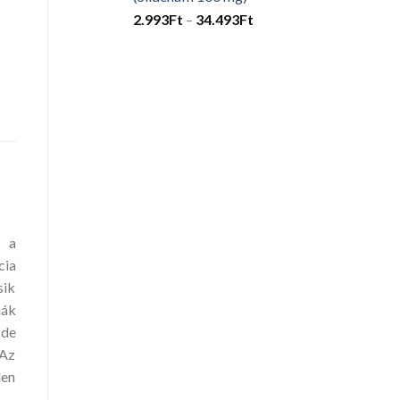
22.493Ft
Ártartomány:
2.993
Ft
–
34.493
Ft
2.993Ft
-
34.493Ft
s a
cia
sik
ják
 de
 Az
den