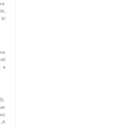
re.
ók,
 ki
ése
nél
k a
ől.
san
usz
 „4