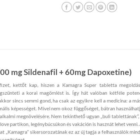
00 mg Sildenafil + 60mg Dapoxetine)
fizet, kettőt kap, hiszen a Kamagra Super tabletta megoldá
zünteti a korai magömlést is. Így hát valóban kétféle poten
akkor sincs semmi gond, ha csak az egyikre kell a medicina: a má
rmális képességet. Mivel nem okoz függőséget, bátran használhat
alkalmi megnövelésére. Nem tekinthető ugyan „buli tablettának”,
ove partikon, legénybúcsúkon és vakáción is hasznát lehet venni.
at „Kamagra” sikersorozatának ez az új tagja a felhasználók min
 segítséget.