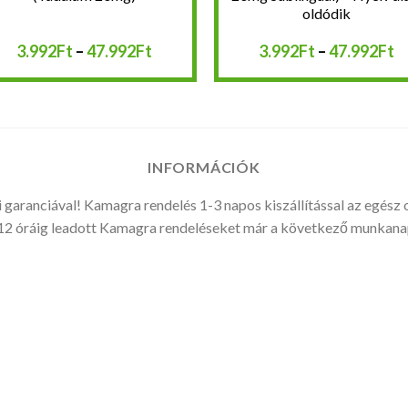
oldódik
Ártartomány:
Á
3.992
Ft
–
47.992
Ft
3.992
Ft
–
47.992
Ft
3.992Ft
3
-
-
47.992Ft
4
INFORMÁCIÓK
 garanciával! Kamagra rendelés 1-3 napos kiszállítással az egész 
2 óráig leadott Kamagra rendeléseket már a következő munkanap 