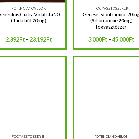
POTENCIANÖVELŐK
FOGYASZTÓSZEREK
enerikus Cialis: Vidalista 20
Genesis Sibutramine 20m
(Tadalafil 20mg)
(Sibutramine 20mg)
fogyasztószer
Ártartomány:
Á
2.392
Ft
–
23.192
Ft
3.000
Ft
–
45.000
Ft
2.392Ft
3
-
-
23.192Ft
4
:
Kedvencekhez
Kedvencek
:
:
FOGYASZTÓSZEREK
POTENCIANÖVELŐK