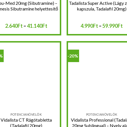
bu-Med 20mg (Sibutramine) –
Tadalista Super Active (Lágy z
nesis Sibutramine helyettesítő
kapszula, Tadalafil 20mg)
:
Ártartomány:
Á
2.640
Ft
–
41.140
Ft
4.990
Ft
–
59.990
Ft
2.640Ft
4
-
-
:
41.140Ft
5
0%
-20%
Kedvencekhez
Kedvencek
POTENCIANÖVELŐK
POTENCIANÖVELŐK
Vidalista CT Rágótabletta
Vidalista Professional (Tadal
(Tadalafil 20mg)
20mg Sublingual) – Nyelv al