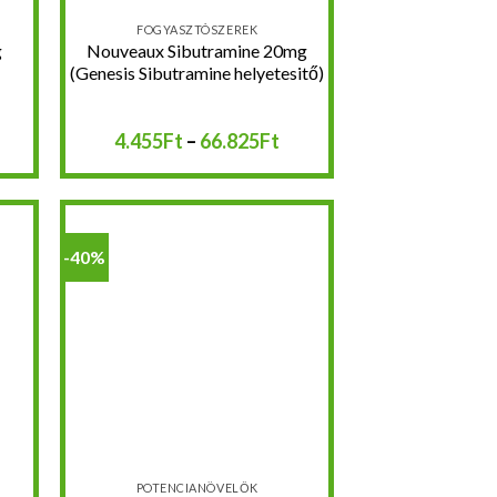
FOGYASZTÓSZEREK
g
Nouveaux Sibutramine 20mg
(Genesis Sibutramine helyetesitő)
rtartomány:
Ártartomány:
4.455
Ft
–
66.825
Ft
.000Ft
4.455Ft
-
5.000Ft
66.825Ft
-40%
hez
Kedvencekhez
POTENCIANÖVELŐK