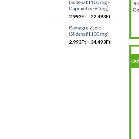
(Sildenafil 100 mg -
Si
33.675Ft
Dapoxetine 60mg)
Ge
Ártartomány
2.993
Ft
–
22.493
Ft
2.993Ft
Kamagra Zselé
-
(Sildenafil 100 mg)
22.493Ft
Ártartomány
2.993
Ft
–
34.493
Ft
2.993Ft
-
-2
34.493Ft