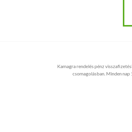
Kamagra rendelés pénz visszafizetési
csomagolásban. Minden nap 1