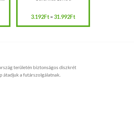
rtartomány:
Ártartomány:
3.192
Ft
–
31.992
Ft
.992Ft
3.192Ft
-
7.992Ft
31.992Ft
ország területén biztonságos diszkrét
átadjuk a futárszolgálatnak.