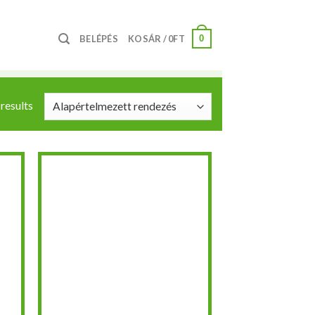
0
BELÉPÉS
KOSÁR /
0
FT
 results
hez
Kedvencekhez