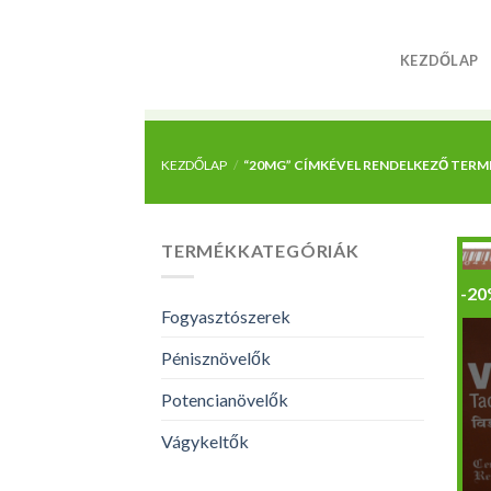
Skip
to
KEZDŐLAP
content
KEZDŐLAP
/
“20MG” CÍMKÉVEL RENDELKEZŐ TERM
TERMÉKKATEGÓRIÁK
-2
Fogyasztószerek
Pénisznövelők
Potencianövelők
Vágykeltők