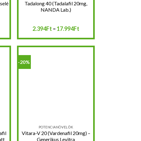
selé
Tadalong 40 (Tadalafil 20mg,
NANDA Lab.)
rtartomány:
Ártartomány:
2.394
Ft
–
17.994
Ft
.990Ft
2.394Ft
-
9.990Ft
17.994Ft
-20%
hez
Kedvencekhez
POTENCIANÖVELŐK
afil
Vitara-V 20 (Vardenafil 20mg) –
att
Generikus Levitra