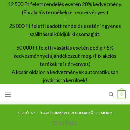
Skip
12 500 Ft felett rendelés esetén 20% kedvezmény.
to
(Fix akciós termékekre nem érvényes.)
content
+
25 000 Ft felett leadott rendelés esetén ingyenes
szállítással küldjük ki csomagját.
+
50 000 Ft feletti vásárlás esetén pedig +5%
kedvezménnyel ajándékozzuk meg. (Fix akciós
terékekre is érvényes)
A kosár oldalon a kedvezmények automatikusan
jóváírásra kerülnek!
0
KEZDŐLAP
/
“GC60” CÍMKÉVEL RENDELKEZŐ TERMÉKEK
SZŰRÉS