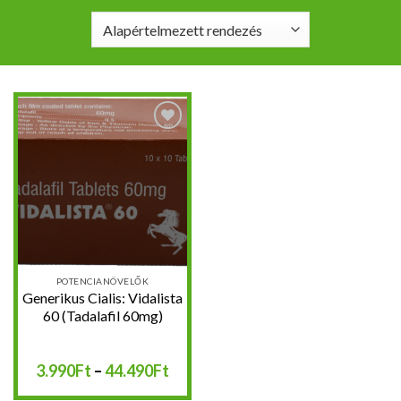
Kedvencekhez
POTENCIANÖVELŐK
Generikus Cialis: Vidalista
60 (Tadalafil 60mg)
Ártartomány:
3.990
Ft
–
44.490
Ft
3.990Ft