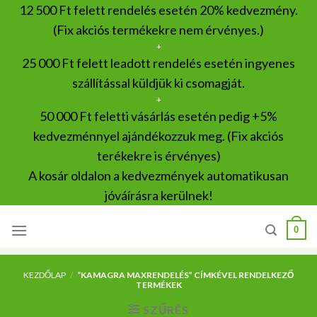
Skip
12 500 Ft felett rendelés esetén 20% kedvezmény.
to
(Fix akciós termékekre nem érvényes.)
content
+
25 000 Ft felett leadott rendelés esetén ingyenes
szállítással küldjük ki csomagját.
+
50 000 Ft feletti vásárlás esetén pedig +5%
kedvezménnyel ajándékozzuk meg. (Fix akciós
terékekre is érvényes)
A kosár oldalon a kedvezmények automatikusan
jóváírásra kerülnek!
0
KEZDŐLAP
/
“KAMAGRA MAXRENDELÉS” CÍMKÉVEL RENDELKEZŐ
TERMÉKEK
SZŰRÉS