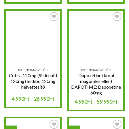
-
-
44.490Ft
16.8
Kedvencekhez
Kedvencekhez
POTENCIANÖVELŐK
POTENCIANÖVELŐK
Cobra 120mg (Sildenafil
Dapoxetine (korai
120mg) Sildibo 120mg
magömlés ellen)
helyettesítő
DAPOTIME: Dapoxetine
60mg
Ártartomány:
4.990
Ft
–
26.990
Ft
Árta
4.990
Ft
–
59.990
Ft
4.990Ft
4.99
-
-
26.990Ft
59.9