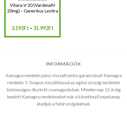
Vitara-V 20 (Vardenafil
20mg) – Generikus Levitra
Ártartomány:
3.192
Ft
–
31.992
Ft
3.192Ft
-
31.992Ft
INFORMÁCIÓK
Kamagra rendelés pénz visszafizetési garanciával! Kamagra
rendelés 1-3 napos kiszállítással az egész ország területén
biztonságos diszkrét csomagolásban. Minden nap 12 óráig
leadott Kamagra rendeléseket már a következő munkanap
átadjuk a futárszolgálatnak.