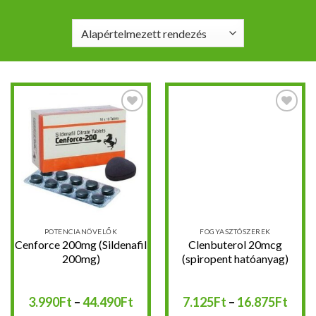
Kedvencekhez
Kedvencekhez
POTENCIANÖVELŐK
FOGYASZTÓSZEREK
Cenforce 200mg (Sildenafil
Clenbuterol 20mcg
200mg)
(spiropent hatóanyag)
Ártartomány:
Árta
3.990
Ft
–
44.490
Ft
7.125
Ft
–
16.875
Ft
3.990Ft
7.12