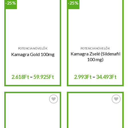
-25%
-25%
Kedvencekhez
Kedvencekhez
POTENCIANÖVELŐK
POTENCIANÖVELŐK
Kamagra Zselé (Sildenafil
Kamagra Gold 100mg
100 mg)
Ártartomány:
Árta
2.618
Ft
–
59.925
Ft
2.993
Ft
–
34.493
Ft
2.618Ft
2.99
-
-
59.925Ft
34.4
Kedvencekhez
Kedvencekhez