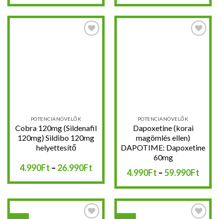
-
-
44.490Ft
16.8
Kedvencekhez
Kedvencekhez
POTENCIANÖVELŐK
POTENCIANÖVELŐK
Cobra 120mg (Sildenafil
Dapoxetine (korai
120mg) Sildibo 120mg
magömlés ellen)
helyettesítő
DAPOTIME: Dapoxetine
60mg
Ártartomány:
4.990
Ft
–
26.990
Ft
Árta
4.990
Ft
–
59.990
Ft
4.990Ft
4.99
-
-
26.990Ft
59.9