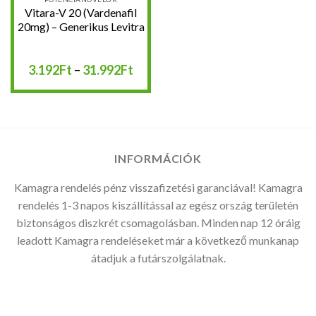
Vitara-V 20 (Vardenafil
20mg) – Generikus Levitra
Ártartomány:
3.192
Ft
–
31.992
Ft
3.192Ft
-
31.992Ft
INFORMÁCIÓK
Kamagra rendelés pénz visszafizetési garanciával! Kamagra
rendelés 1-3 napos kiszállítással az egész ország területén
biztonságos diszkrét csomagolásban. Minden nap 12 óráig
leadott Kamagra rendeléseket már a következő munkanap
átadjuk a futárszolgálatnak.