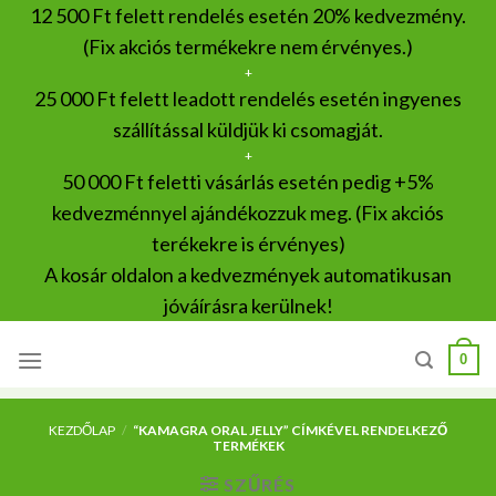
Skip
12 500 Ft felett rendelés esetén 20% kedvezmény.
to
(Fix akciós termékekre nem érvényes.)
content
+
25 000 Ft felett leadott rendelés esetén ingyenes
szállítással küldjük ki csomagját.
+
50 000 Ft feletti vásárlás esetén pedig +5%
kedvezménnyel ajándékozzuk meg. (Fix akciós
terékekre is érvényes)
A kosár oldalon a kedvezmények automatikusan
jóváírásra kerülnek!
0
KEZDŐLAP
/
“KAMAGRA ORAL JELLY” CÍMKÉVEL RENDELKEZŐ
TERMÉKEK
SZŰRÉS