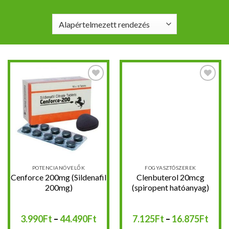
Kedvencekhez
Kedvencekhez
POTENCIANÖVELŐK
FOGYASZTÓSZEREK
Cenforce 200mg (Sildenafil
Clenbuterol 20mcg
200mg)
(spiropent hatóanyag)
Ártartomány:
Árta
3.990
Ft
–
44.490
Ft
7.125
Ft
–
16.875
Ft
3.990Ft
7.12