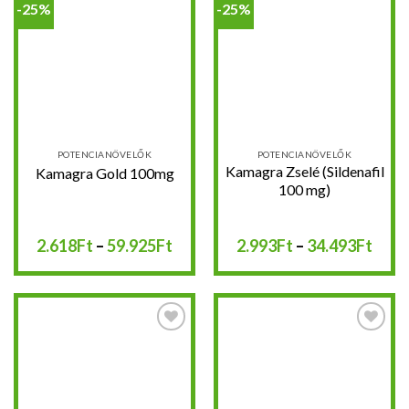
-25%
-25%
Kedvencekhez
Kedvencekhez
POTENCIANÖVELŐK
POTENCIANÖVELŐK
Kamagra Zselé (Sildenafil
Kamagra Gold 100mg
100 mg)
Ártartomány:
Árta
2.618
Ft
–
59.925
Ft
2.993
Ft
–
34.493
Ft
2.618Ft
2.99
-
-
59.925Ft
34.4
Kedvencekhez
Kedvencekhez