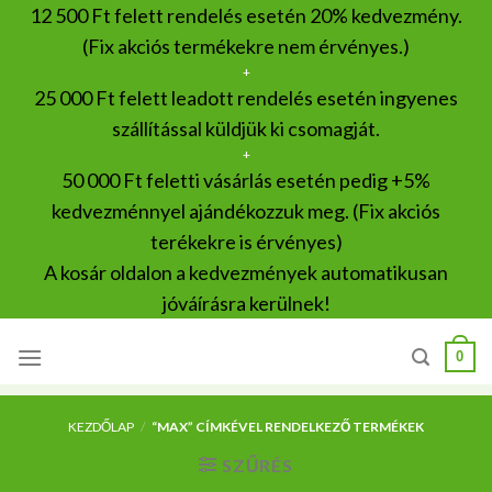
Skip
12 500 Ft felett rendelés esetén 20% kedvezmény.
to
(Fix akciós termékekre nem érvényes.)
content
+
25 000 Ft felett leadott rendelés esetén ingyenes
szállítással küldjük ki csomagját.
+
50 000 Ft feletti vásárlás esetén pedig +5%
kedvezménnyel ajándékozzuk meg. (Fix akciós
terékekre is érvényes)
A kosár oldalon a kedvezmények automatikusan
jóváírásra kerülnek!
0
KEZDŐLAP
/
“MAX” CÍMKÉVEL RENDELKEZŐ TERMÉKEK
SZŰRÉS