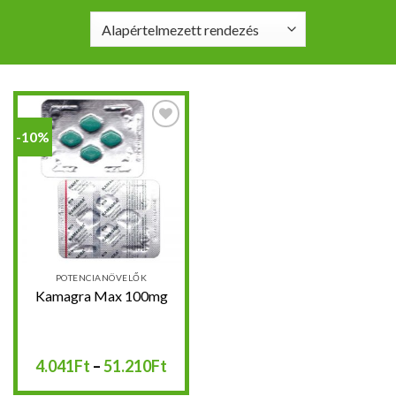
-10%
Kedvencekhez
POTENCIANÖVELŐK
Kamagra Max 100mg
Ártartomány:
4.041
Ft
–
51.210
Ft
4.041Ft