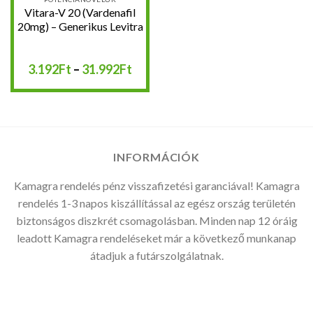
Vitara-V 20 (Vardenafil
20mg) – Generikus Levitra
Ártartomány:
3.192
Ft
–
31.992
Ft
3.192Ft
-
31.992Ft
INFORMÁCIÓK
Kamagra rendelés pénz visszafizetési garanciával! Kamagra
rendelés 1-3 napos kiszállítással az egész ország területén
biztonságos diszkrét csomagolásban. Minden nap 12 óráig
leadott Kamagra rendeléseket már a következő munkanap
átadjuk a futárszolgálatnak.