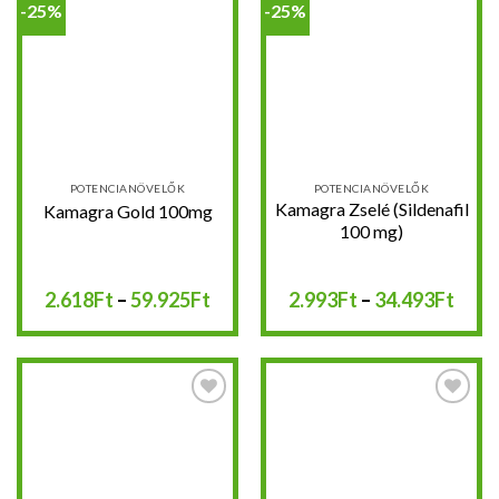
-25%
-25%
Kedvencekhez
Kedvencekhez
POTENCIANÖVELŐK
POTENCIANÖVELŐK
Kamagra Zselé (Sildenafil
Kamagra Gold 100mg
100 mg)
Ártartomány:
Árta
2.618
Ft
–
59.925
Ft
2.993
Ft
–
34.493
Ft
2.618Ft
2.99
-
-
59.925Ft
34.4
Kedvencekhez
Kedvencekhez