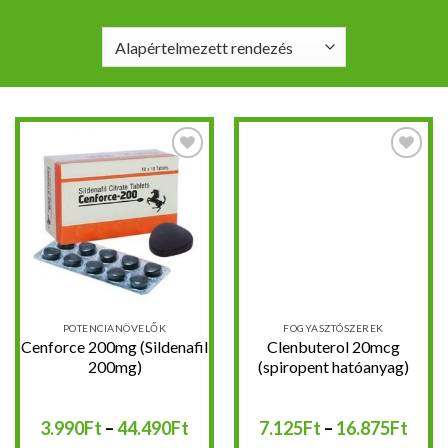
Kedvencekhez
Kedvencekhez
POTENCIANÖVELŐK
FOGYASZTÓSZEREK
Cenforce 200mg (Sildenafil
Clenbuterol 20mcg
200mg)
(spiropent hatóanyag)
Ártartomány:
Árta
3.990
Ft
–
44.490
Ft
7.125
Ft
–
16.875
Ft
3.990Ft
7.12