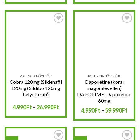
-
-
44.490Ft
16.8
Kedvencekhez
Kedvencekhez
POTENCIANÖVELŐK
POTENCIANÖVELŐK
Cobra 120mg (Sildenafil
Dapoxetine (korai
120mg) Sildibo 120mg
magömlés ellen)
helyettesítő
DAPOTIME: Dapoxetine
60mg
Ártartomány:
4.990
Ft
–
26.990
Ft
Árta
4.990
Ft
–
59.990
Ft
4.990Ft
4.99
-
-
26.990Ft
59.9