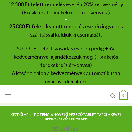
Skip
12 500 Ft felett rendelés esetén 20% kedvezmény.
to
(Fix akciós termékekre nem érvényes.)
content
+
25 000 Ft felett leadott rendelés esetén ingyenes
szállítással küldjük ki csomagját.
+
50 000 Ft feletti vásárlás esetén pedig +5%
kedvezménnyel ajándékozzuk meg. (Fix akciós
terékekre is érvényes)
A kosár oldalon a kedvezmények automatikusan
jóváírásra kerülnek!
0
KEZDŐLAP
/
“POTENCIANÖVELŐ PEZSGŐTABLETTA” CÍMKÉVEL
RENDELKEZŐ TERMÉKEK
SZŰRÉS