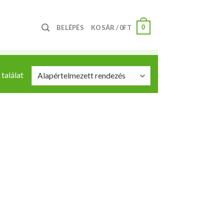
0
BELÉPÉS
KOSÁR /
0
FT
találat