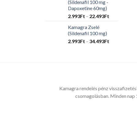
(Sildenafil 100 mg -
33.675Ft
Dapoxetine 60mg)
Ártartomány
2.993
Ft
–
22.493
Ft
2.993Ft
Kamagra Zselé
-
(Sildenafil 100 mg)
22.493Ft
Ártartomány
2.993
Ft
–
34.493
Ft
2.993Ft
-
34.493Ft
Kamagra rendelés pénz visszafizetési
csomagolásban. Minden nap 1