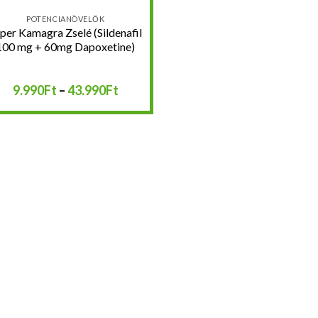
POTENCIANÖVELŐK
per Kamagra Zselé (Sildenafil
100 mg + 60mg Dapoxetine)
Ártartomány:
9.990
Ft
–
43.990
Ft
9.990Ft
-
43.990Ft
:
:
: