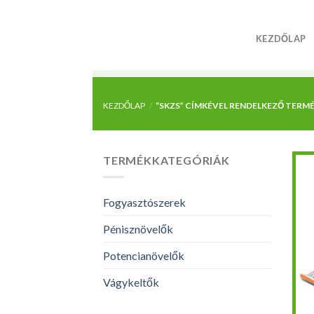
Skip
to
KEZDŐLAP
content
KEZDŐLAP
/
“SKZS” CÍMKÉVEL RENDELKEZŐ TERM
TERMÉKKATEGÓRIÁK
Fogyasztószerek
Pénisznövelők
Potencianövelők
Vágykeltők