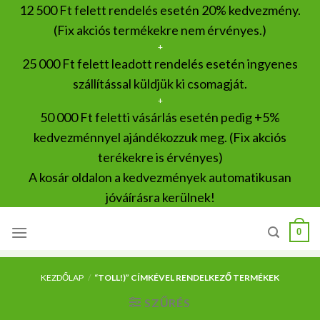
Skip
12 500 Ft felett rendelés esetén 20% kedvezmény.
to
(Fix akciós termékekre nem érvényes.)
content
+
25 000 Ft felett leadott rendelés esetén ingyenes
szállítással küldjük ki csomagját.
+
50 000 Ft feletti vásárlás esetén pedig +5%
kedvezménnyel ajándékozzuk meg. (Fix akciós
terékekre is érvényes)
A kosár oldalon a kedvezmények automatikusan
jóváírásra kerülnek!
0
KEZDŐLAP
/
“TOLL!)” CÍMKÉVEL RENDELKEZŐ TERMÉKEK
SZŰRÉS