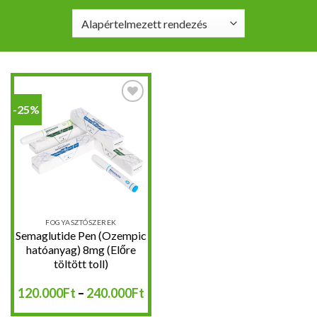
-25%
Kedvencekhez
FOGYASZTÓSZEREK
Semaglutide Pen (Ozempic
hatóanyag) 8mg (Előre
töltött toll)
Ártartomány:
120.000
Ft
–
240.000
Ft
120.000Ft