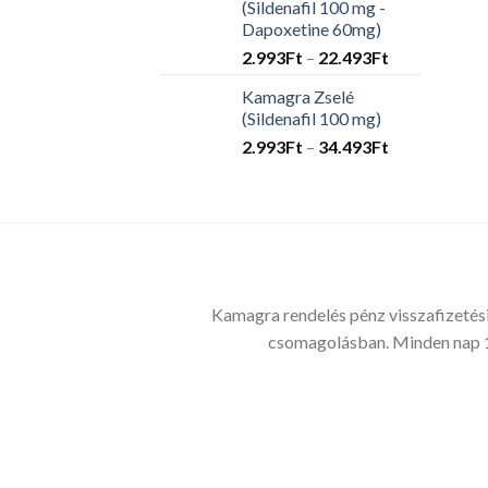
(Sildenafil 100 mg -
33.675Ft
Dapoxetine 60mg)
Ártartomány
2.993
Ft
–
22.493
Ft
2.993Ft
Kamagra Zselé
-
(Sildenafil 100 mg)
22.493Ft
Ártartomány
2.993
Ft
–
34.493
Ft
2.993Ft
-
34.493Ft
Kamagra rendelés pénz visszafizetési
csomagolásban. Minden nap 1