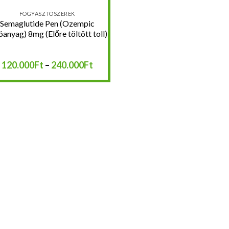
FOGYASZTÓSZEREK
Semaglutide Pen (Ozempic
óanyag) 8mg (Előre töltött toll)
Ártartomány:
120.000
Ft
–
240.000
Ft
120.000Ft
-
240.000Ft
:
:
: