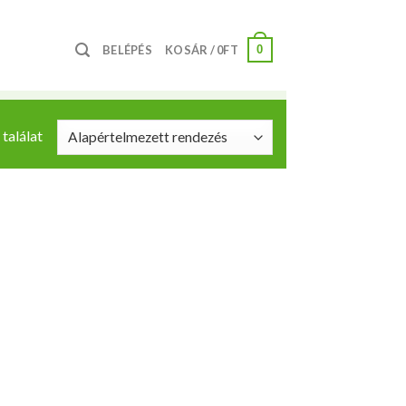
0
BELÉPÉS
KOSÁR /
0
FT
találat