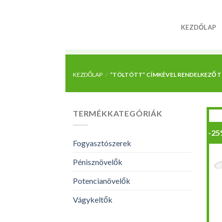
Skip
to
KEZDŐLAP
content
KEZDŐLAP
/
“TÖLTÖTT” CÍMKÉVEL RENDELKEZŐ 
TERMÉKKATEGÓRIÁK
-2
Fogyasztószerek
Pénisznövelők
Potencianövelők
Vágykeltők