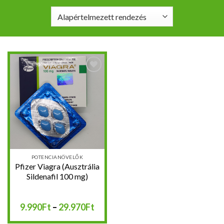
Kedvencekhez
POTENCIANÖVELŐK
Pfizer Viagra (Ausztrália
Sildenafil 100 mg)
Ártartomány:
9.990
Ft
–
29.970
Ft
9.990Ft