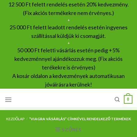
Skip
12 500 Ft felett rendelés esetén 20% kedvezmény.
to
(Fix akciós termékekre nem érvényes.)
content
+
25 000 Ft felett leadott rendelés esetén ingyenes
szállítással küldjük ki csomagját.
+
50 000 Ft feletti vásárlás esetén pedig +5%
kedvezménnyel ajándékozzuk meg. (Fix akciós
terékekre is érvényes)
A kosár oldalon a kedvezmények automatikusan
jóváírásra kerülnek!
0
KEZDŐLAP
/
“VIAGRA VÁSÁRLÁS” CÍMKÉVEL RENDELKEZŐ TERMÉKEK
SZŰRÉS