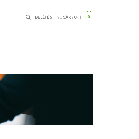
0
BELÉPÉS
KOSÁR /
0
FT