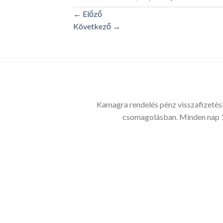
←
Előző
Következő
→
Kamagra rendelés pénz visszafizetési
csomagolásban. Minden nap 1