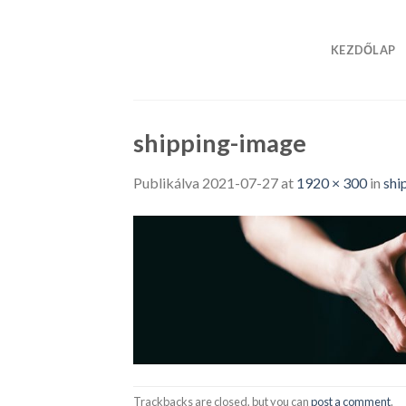
Skip
to
KEZDŐLAP
content
shipping-image
Publikálva
2021-07-27
at
1920 × 300
in
shi
Trackbacks are closed, but you can
post a comment
.