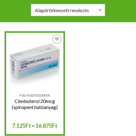
Kedvencekhez
FOGYASZTÓSZEREK
Clenbuterol 20mcg
(spiropent hatóanyag)
Ártartomány:
7.125
Ft
–
16.875
Ft
7.125Ft