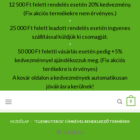
Skip
12 500 Ft felett rendelés esetén 20% kedvezmény.
to
(Fix akciós termékekre nem érvényes.)
content
+
25 000 Ft felett leadott rendelés esetén ingyenes
szállítással küldjük ki csomagját.
+
50 000 Ft feletti vásárlás esetén pedig +5%
kedvezménnyel ajándékozzuk meg. (Fix akciós
terékekre is érvényes)
A kosár oldalon a kedvezmények automatikusan
jóváírásra kerülnek!
0
KEZDŐLAP
/
“CLENBUTEROL” CÍMKÉVEL RENDELKEZŐ TERMÉKEK
SZŰRÉS