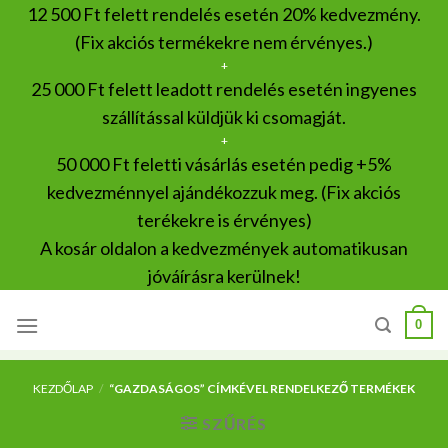
Skip
12 500 Ft felett rendelés esetén 20% kedvezmény.
to
(Fix akciós termékekre nem érvényes.)
content
+
25 000 Ft felett leadott rendelés esetén ingyenes
szállítással küldjük ki csomagját.
+
50 000 Ft feletti vásárlás esetén pedig +5%
kedvezménnyel ajándékozzuk meg. (Fix akciós
terékekre is érvényes)
A kosár oldalon a kedvezmények automatikusan
jóváírásra kerülnek!
0
KEZDŐLAP
/
“GAZDASÁGOS” CÍMKÉVEL RENDELKEZŐ TERMÉKEK
SZŰRÉS