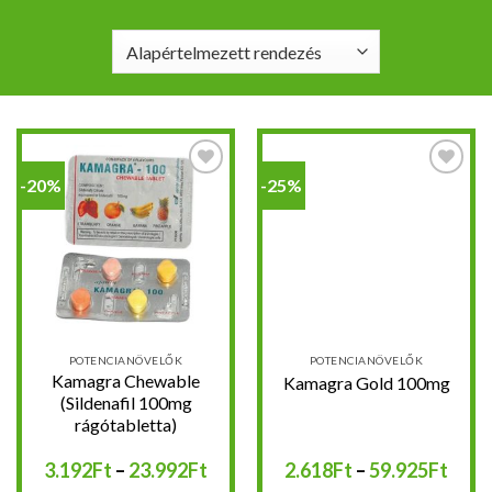
-20%
-25%
Kedvencekhez
Kedvencekhez
POTENCIANÖVELŐK
POTENCIANÖVELŐK
Kamagra Chewable
Kamagra Gold 100mg
(Sildenafil 100mg
rágótabletta)
Ártartomány:
Árta
3.192
Ft
–
23.992
Ft
2.618
Ft
–
59.925
Ft
3.192Ft
2.61