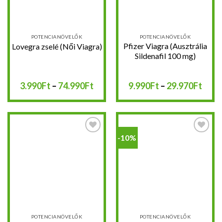
POTENCIANÖVELŐK
POTENCIANÖVELŐK
Pfizer Viagra (Ausztrália
Lovegra zselé (Női Viagra)
Sildenafil 100 mg)
Ártartomány:
Árta
3.990
Ft
–
74.990
Ft
9.990
Ft
–
29.970
Ft
3.990Ft
9.99
-
-
74.990Ft
29.9
-10%
Kedvencekhez
Kedvencekhez
POTENCIANÖVELŐK
POTENCIANÖVELŐK