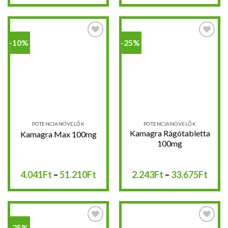
-
-
23.992Ft
59.9
-10%
-25%
Kedvencekhez
Kedvencekhez
POTENCIANÖVELŐK
POTENCIANÖVELŐK
Kamagra Rágótabletta
Kamagra Max 100mg
100mg
Ártartomány:
Árta
4.041
Ft
–
51.210
Ft
2.243
Ft
–
33.675
Ft
4.041Ft
2.24
-
-
51.210Ft
33.6
-25%