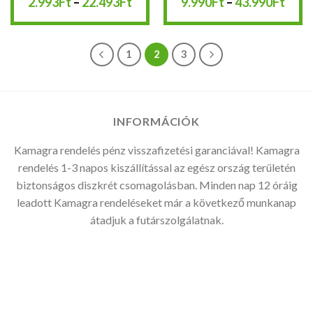
Ártartomány:
Árta
2.993
Ft
–
22.493
Ft
9.990
Ft
–
43.990
Ft
2.993Ft
9.99
-
-
22.493Ft
43.9
1
2
3
INFORMÁCIÓK
Kamagra rendelés pénz visszafizetési garanciával! Kamagra
rendelés 1-3 napos kiszállítással az egész ország területén
biztonságos diszkrét csomagolásban. Minden nap 12 óráig
leadott Kamagra rendeléseket már a következő munkanap
átadjuk a futárszolgálatnak.