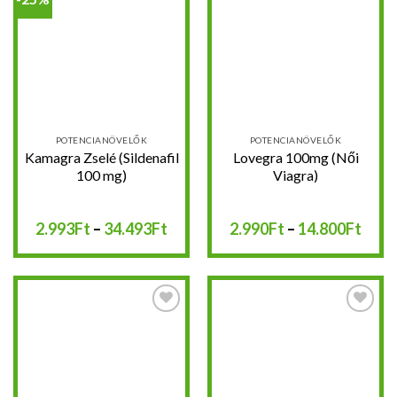
Kedvencekhez
Kedvencekhez
POTENCIANÖVELŐK
POTENCIANÖVELŐK
Kamagra Zselé (Sildenafil
Lovegra 100mg (Női
100 mg)
Viagra)
Ártartomány:
Árta
2.993
Ft
–
34.493
Ft
2.990
Ft
–
14.800
Ft
2.993Ft
2.99
-
-
34.493Ft
14.8
Kedvencekhez
Kedvencekhez