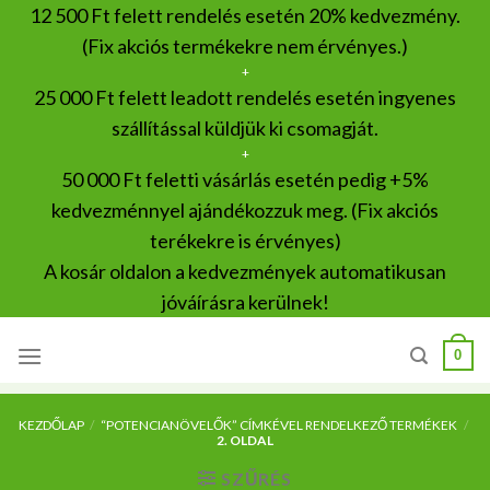
Skip
12 500 Ft felett rendelés esetén 20% kedvezmény.
to
(Fix akciós termékekre nem érvényes.)
content
+
25 000 Ft felett leadott rendelés esetén ingyenes
szállítással küldjük ki csomagját.
+
50 000 Ft feletti vásárlás esetén pedig +5%
kedvezménnyel ajándékozzuk meg. (Fix akciós
terékekre is érvényes)
A kosár oldalon a kedvezmények automatikusan
jóváírásra kerülnek!
0
KEZDŐLAP
/
“POTENCIANÖVELŐK” CÍMKÉVEL RENDELKEZŐ TERMÉKEK
/
2. OLDAL
SZŰRÉS