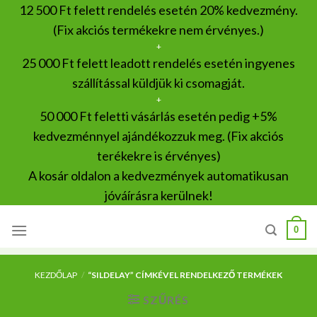
Skip
12 500 Ft felett rendelés esetén 20% kedvezmény.
to
(Fix akciós termékekre nem érvényes.)
content
+
25 000 Ft felett leadott rendelés esetén ingyenes
szállítással küldjük ki csomagját.
+
50 000 Ft feletti vásárlás esetén pedig +5%
kedvezménnyel ajándékozzuk meg. (Fix akciós
terékekre is érvényes)
A kosár oldalon a kedvezmények automatikusan
jóváírásra kerülnek!
0
KEZDŐLAP
/
“SILDELAY” CÍMKÉVEL RENDELKEZŐ TERMÉKEK
SZŰRÉS