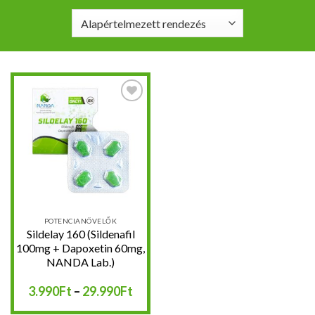
Kedvencekhez
POTENCIANÖVELŐK
Sildelay 160 (Sildenafil
100mg + Dapoxetin 60mg,
NANDA Lab.)
Ártartomány:
3.990
Ft
–
29.990
Ft
3.990Ft