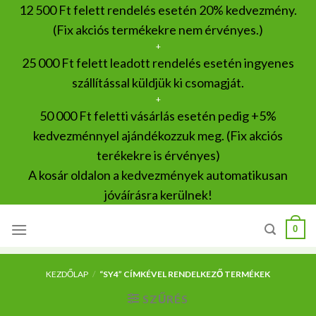
Skip
12 500 Ft felett rendelés esetén 20% kedvezmény.
to
(Fix akciós termékekre nem érvényes.)
content
+
25 000 Ft felett leadott rendelés esetén ingyenes
szállítással küldjük ki csomagját.
+
50 000 Ft feletti vásárlás esetén pedig +5%
kedvezménnyel ajándékozzuk meg. (Fix akciós
terékekre is érvényes)
A kosár oldalon a kedvezmények automatikusan
jóváírásra kerülnek!
0
KEZDŐLAP
/
“SY4” CÍMKÉVEL RENDELKEZŐ TERMÉKEK
SZŰRÉS