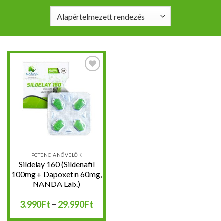
Kedvencekhez
POTENCIANÖVELŐK
Sildelay 160 (Sildenafil
100mg + Dapoxetin 60mg,
NANDA Lab.)
Ártartomány:
3.990
Ft
–
29.990
Ft
3.990Ft